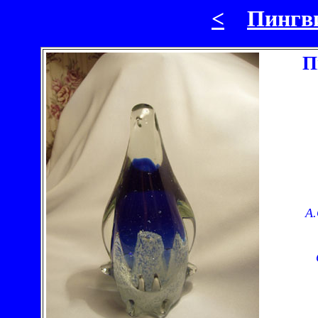
<
Пингв
П
А.